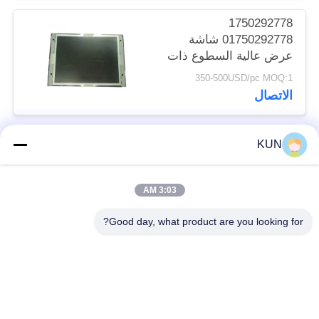
1750292778
01750292778 شاشة
عرض عالية السطوع ذات
إطار مفتوح من وينكور
350-500USD/pc MOQ:1
نيكسدورف 15 LCD قطع
الاتصال
غيار ماكينة الصراف الآلي
KUN
فئات شعبية
جميع
3:03 AM
ATM قطع غيار الآلات
NCR ATM Parts
Good day, what product are you looking for?
Wincor Nixdorf ATM
ديبولد ATM أجزاء
Parts
أجزاء أجهزة الصراف
NMD ATM Parts