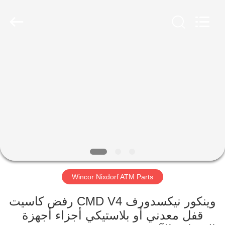
2026
GSM
International
Trade
Co.,Ltd..
All
Rights
Reserved.
الصفحة
الرئيسية
منتجات
معلومات
عنا
Wincor Nixdorf ATM Parts
جولة
في
وينكور نيكسدورف CMD V4 رفض كاسيت
قفل معدني أو بلاستيكي أجزاء أجهزة
المعمل