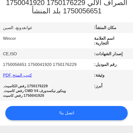
الصراف الآلي 1750176229 1750041920
1750056651 بلد المنشأ
مراقبة
الجودة
مكان المنشأ:
غوانغدونغ، الصين
اسم العلامة
Wincor
اتصل
التجارية:
بنا
إصدار الشهادات:
CE,ISO
رقم الموديل:
1750176229 1750041920 1750056651
أخبار
وثيقة:
كتيب المنتج PDF
أبرز:
,
1750176229 رفض الكاسيت
اطلب
,
وينكور نيكسدورف CMD V4 رفض كاسيت
1750041920 رفض كاسيت
اقتباس
اتصل بنا!
خريطة
الموقع