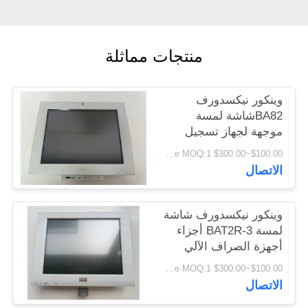
PRIVACY
منتجات مماثلة
POLICY
وينكور نيكسدورف
BA82شاشة لمسة
موجهة لجهاز تسجيل
النقد شاشة عرض ذات
$100.00~$300.00 per piece MOQ:1
جودة عالية
الاتصال
وينكور نيكسدورف شاشة
لمسة BAT2R-3 أجزاء
أجهزة الصراف الآلي
$100.00~$300.00 per piece MOQ:1
الاتصال