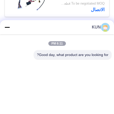
AFD خط الاستشعار
To be negotiated MOQ:قطعة واحدة
مجموعة أجزاء منصة
الاتصال
ATM
KUN
فئات شعبية
جميع
6:11 PM
ATM قطع غيار الآلات
NCR ATM Parts
Good day, what product are you looking for?
Wincor Nixdorf ATM
ديبولد ATM أجزاء
Parts
أجزاء أجهزة الصراف
NMD ATM Parts
الآلي هيتاشي
فوجيتسو قطع غيار
Hyosung ATM Parts
أجهزة الصراف الآلي