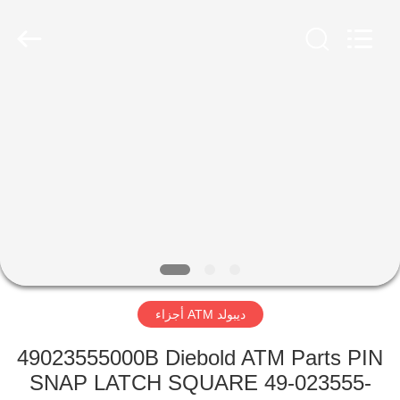
2026
GSM
International
Trade
Co.,Ltd..
All
Rights
Reserved.
الصفحة
الرئيسية
منتجات
معلومات
عنا
ديبولد ATM أجزاء
جولة
في
49023555000B Diebold ATM Parts PIN
SNAP LATCH SQUARE 49-023555-
المعمل