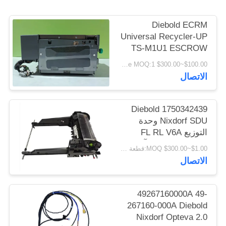
Diebold ECRM
PRIVACY
Universal Recycler-UP
POLICY
TS-M1U1 ESCROW
(UESAH) بجودة عالية
$100.00~$300.00 per piece MOQ:1
الاتصال
1750342439 Diebold
Nixdorf SDU وحدة
التوزيع FL RL V6A
DN200/250/450 آلة
$1.00~$300.00 MOQ:قطعة واحدة
الصراف الآلي
الاتصال
49267160000A 49-
267160-000A Diebold
Nixdorf Opteva 2.0