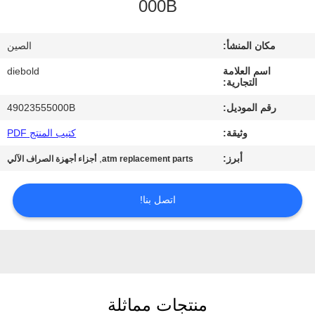
000B
مراقبة
مكان المنشأ:
الصين
الجودة
اسم العلامة
diebold
التجارية:
اتصل
رقم الموديل:
49023555000B
بنا
وثيقة:
كتيب المنتج PDF
أبرز:
,
atm replacement parts
أجزاء أجهزة الصراف الآلي
أخبار
اتصل بنا!
اطلب
اقتباس
خريطة
منتجات مماثلة
الموقع